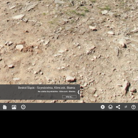
Beskid Śląski - Szyndzielnia, Klimczok, Błatnia
Na szlaku Szyndzielnia - Klimczok - Błatnia
więcej...
pl
pl
en
de
Na szlaku Szyndzielnia - Klimczok -
Błatnia