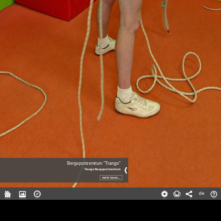
Bergsportzentrum "Trango"
Trango Bergsportzentrum
Centrum Sportów Górskich Trango
mehr lesen...
ul. Karpacka 24
pl
43-300 Bielsko-Biała
de
tel. 33 4988334 lub 725552345
en
www.centrumsportowgorskich.pl
de
Trango Bergsportzentrum