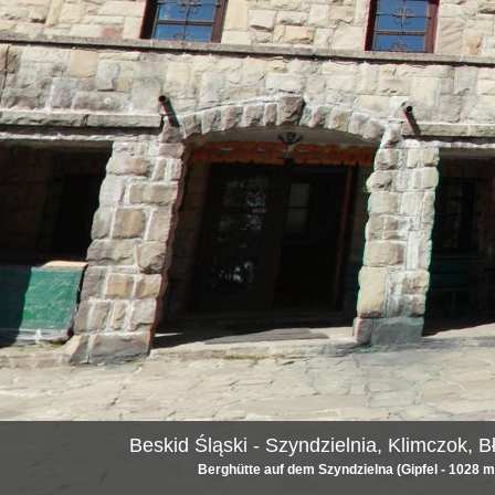
Beskid Śląski - Szyndzielnia, Klimczok, B
Berghütte auf dem Szyndzielna (Gipfel - 1028 m 