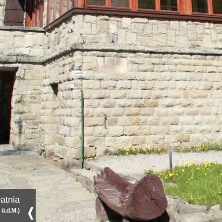
łatnia
ü.d.M.)