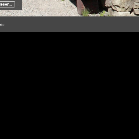
er
esen...
Berghütte,
r
liert,
ngen den
rte
den
de ein
 der
dach
- 1028 m ü.d.M.)
hmen des Bielitzer Architekten Karl Korn errichtet. Im Jahr 190
zer Holzhütte, erbaut. Auf dem Dach der Hütte wurde auch ein K
t. In den Jahren 1954 - 1957 wurde eine Erweiterung nach den
en- und Wirtschaftsräume beherbergt und der Turm wurde umgeb
rt.
yndzielna (Gipfel -
Berghütte auf dem Szyndzielna (Gipfel -
Panorama der Sta
ü.d.M.)
1028 m ü.d.M.)
ec”